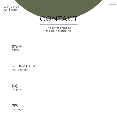
CONTACT
Theory of chinese
medicinal cuisine
お名前
name
メールアドレス
mail address
ABOUT FTS
件名
subject
⽉薬膳 Work shop
内容
massage