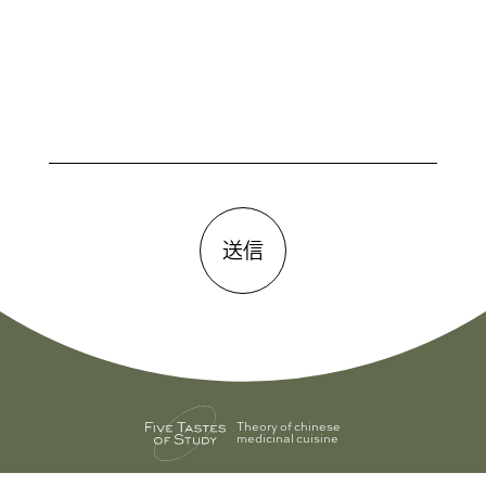
⾔の葉
CONTACT
Theory of chinese
medicinal cuisine